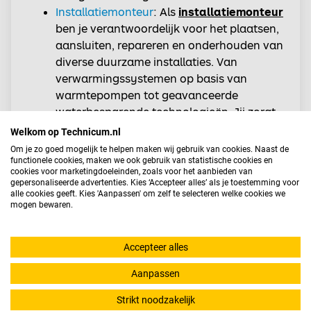
Installatiemonteur
: Als
installatiemonteur
ben je verantwoordelijk voor het plaatsen,
aansluiten, repareren en onderhouden van
diverse duurzame installaties. Van
verwarmingssystemen op basis van
warmtepompen tot geavanceerde
waterbesparende technologieën. Jij zorgt
ervoor dat de groene technologieën
Welkom op Technicum.nl
naadloos integreren in gebouwen en
Om je zo goed mogelijk te helpen maken wij gebruik van cookies. Naast de
processen, waardoor ze efficiënt en
functionele cookies, maken we ook gebruik van statistische cookies en
cookies voor marketingdoeleinden, zoals voor het aanbieden van
effectief werken.
gepersonaliseerde advertenties. Kies ‘Accepteer alles’ als je toestemming voor
Servicemonteur
: Als
servicemonteur
ben
alle cookies geeft. Kies 'Aanpassen' om zelf te selecteren welke cookies we
mogen bewaren.
jij de technische redder in nood. Jij staat
paraat om problemen op te lossen en
onderhoud uit te voeren aan duurzame
Accepteer alles
installaties. Of het nu gaat om het
Aanpassen
finetunen van een zonnepaneelsysteem,
het verhelpen van storingen in
Strikt noodzakelijk