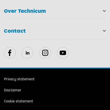
Over Technicum
T
Contact
Facebook
LinkedIn
Instagram
YouTube
Privacy statement
Disclaimer
Cookie statement