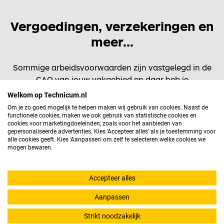
Vergoedingen, verzekeringen en
meer...
Sommige arbeidsvoorwaarden zijn vastgelegd in de
CAO van jouw vakgebied en daar heb je
vanzelfsprekend recht op. Maar Technicum biedt jou
Welkom op Technicum.nl
meer dan alleen waar je recht op hebt. Hieronder vind
Om je zo goed mogelijk te helpen maken wij gebruik van cookies. Naast de
je een aantal arbeidsvoorwaarden waar je bij
functionele cookies, maken we ook gebruik van statistische cookies en
cookies voor marketingdoeleinden, zoals voor het aanbieden van
Technicum voor in aanmerking komt.
gepersonaliseerde advertenties. Kies ‘Accepteer alles’ als je toestemming voor
alle cookies geeft. Kies 'Aanpassen' om zelf te selecteren welke cookies we
mogen bewaren.
Reiskostenvergoeding
: Jouw gemaakte
reiskosten voor woon-werkverkeer of voor
werk-werkverkeer krijg je uiteraard vergoedt,
Accepteer alles
óók wanneer je via het OV reist.
Aanpassen
Collectieve zorgverzekering
: Via Technicum
Strikt noodzakelijk
kun je gebruik maken van onze collectieve