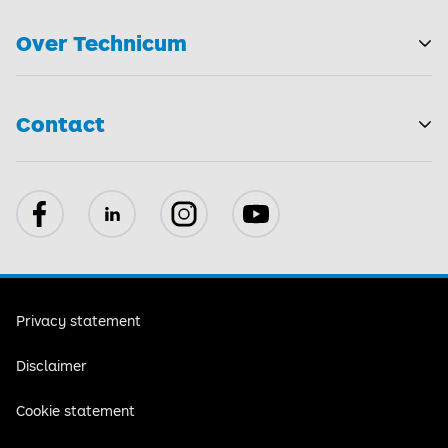
Over Technicum
T
Contact
Facebook
LinkedIn
Instagram
YouTube
Privacy statement
Disclaimer
Cookie statement