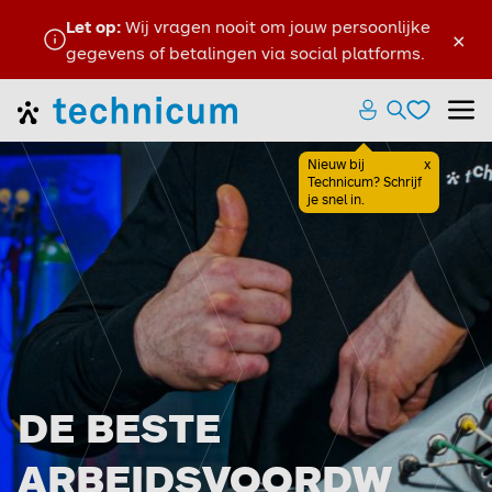
Let op:
Wij vragen nooit om jouw persoonlijke
×
gegevens of betalingen via social platforms.
Favoriete
Home
Zoeken ope
Menu
Favoriete
Nieuw bij
x
Sluiten
Technicum? Schrijf
je snel in.
DE BESTE
ARBEIDSVOORDW