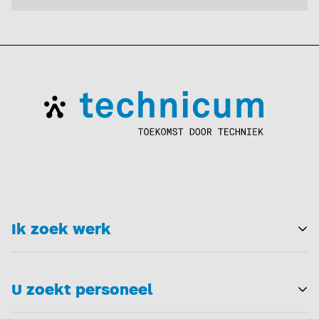
Ik zoek werk
T
U zoekt personeel
T