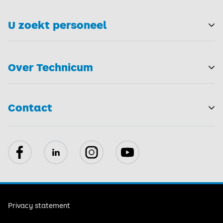
U zoekt personeel
T
Over Technicum
T
Contact
Facebook
LinkedIn
Instagram
YouTube
Privacy statement