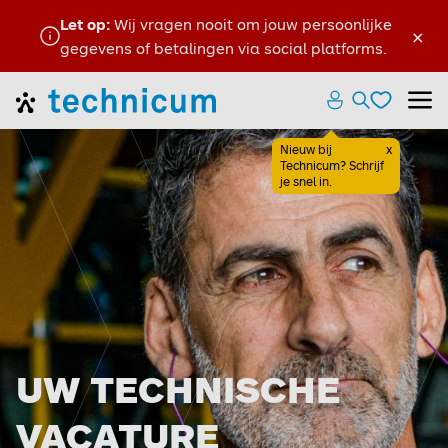
Let op:
Wij vragen nooit om jouw persoonlijke
×
gegevens of betalingen via social platforms.
Favoriete
Home
Zoeken ope
Menu
Favoriete
Nieuw bij
x
Sluiten
Technicum? Schrijf
je snel in.
UW TECHNISCHE
VACATURE