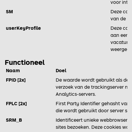
voor inte
SM
Deze cook
van de M
userKeyProfile
Deze cook
aan een b
vacature
weergege
Functioneel
Naam
Doel
FPID [2x]
De waarde wordt gebruikt als de cl
verzoek van de trackingserver na
Analytics-servers.
FPLC [2x]
First Party Identifier gehasht van
die wordt gebruikt door server sid
SRM_B
Identificeert unieke webbrowsers 
sites bezoeken. Deze cookies wor