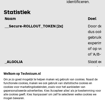
identificeren.
Statistiek
Naam
Doel
__Secure-ROLLOUT_TOKEN [2x]
Door deze
dus ook G
gebruiker
experimen
of op ver
of 'A/B-tes
_ALGOLIA
Slaat ee
vacatures
Welkom op Technicum.nl
_clsk [2x]
Deze coo
Om je zo goed mogelijk te helpen maken wij gebruik van cookies. Naast de
door een
functionele cookies, maken we ook gebruik van statistische cookies en
Clarity-se
cookies voor marketingdoeleinden, zoals voor het aanbieden van
gepersonaliseerde advertenties. Kies ‘Accepteer alles’ als je toestemming voor
_ga [3x]
Registree
alle cookies geeft. Kies 'Aanpassen' om zelf te selecteren welke cookies we
mogen bewaren.
om bij te
gebruikt.