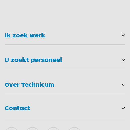
Ik zoek werk
T
U zoekt personeel
T
Over Technicum
T
Contact