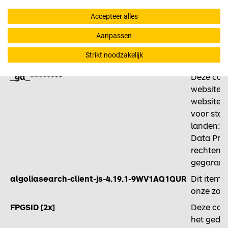
statistie
Accepteer alles
landen: V
Data Pri
Aanpassen
rechten 
Strikt noodzakelijk
gegarand
_ga_********
Deze cook
websitebe
website g
voor stat
landen: V
Data Pri
rechten 
gegarand
algoliasearch-client-js-4.19.1-9WV1AQ1QUR
Dit item 
onze zoek
FPGSID [2x]
Deze cook
het gedra