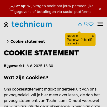
Let op:
Wij vragen nooit om jouw persoonlijke
×
gegevens of betalingen via social platforms.
Favoriete
Home
Zoeken ope
Menu
Favoriete
Nieuw bij
x
Sluiten
Technicum? Schrijf
Cookie statement
je snel in.
COOKIE STATEMENT
Bijgewerkt:
6-6-2025 16:30
Wat zijn cookies?
Ons cookiestatement maakt onderdeel uit van ons
privacybeleid. Wil je hier meer over lezen, zie dan het
privacy statement van Technicum
.
Omdat we zowel
jouw privacy als de gebruiksvriendelijkheid van onze