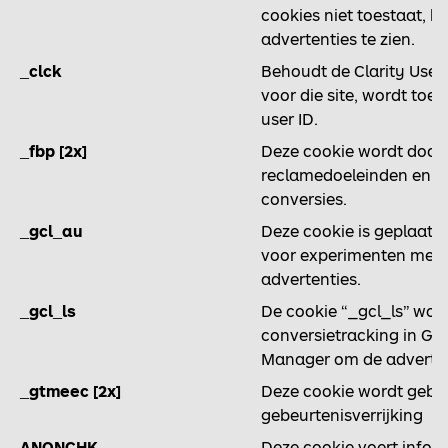
cookies niet toestaat, kr
advertenties te zien.
_clck
Behoudt de Clarity User
voor die site, wordt to
user ID.
_fbp [2x]
Deze cookie wordt door
reclamedoeleinden en h
conversies.
_gcl_au
Deze cookie is geplaats
voor experimenten met '
advertenties.
_gcl_ls
De cookie “_gcl_ls” wor
conversietracking in Go
Manager om de advertent
_gtmeec [2x]
Deze cookie wordt gebru
gebeurtenisverrijking
ANONCHK
Deze cookie voert inform