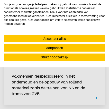
Energietechniek
Om je zo goed mogelijk te helpen maken wij gebruik van cookies. Naast de
functionele cookies, maken we ook gebruik van statistische cookies en
cookies voor marketingdoeleinden, zoals voor het aanbieden van
Gecertificeerde specialisten voor
gepersonaliseerde advertenties. Kies ‘Accepteer alles’ als je toestemming voor
alle cookies geeft. Kies 'Aanpassen' om zelf te selecteren welke cookies we
energienetwerken, duurzame
mogen bewaren.
energieopwekking en complete
infrastructuren.
Accepteer alles
Aanpassen
Strikt noodzakelijk
Mobiliteit en transporttechniek
Vakmensen gespecialiseerd in het
onderhoud en de opbouw van rollend
materieel zoals de treinen van NS en de
trams van GVB.