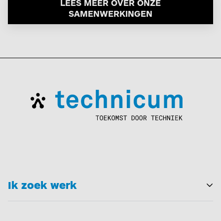
LEES MEER OVER ONZE
SAMENWERKINGEN
Ik zoek werk
T