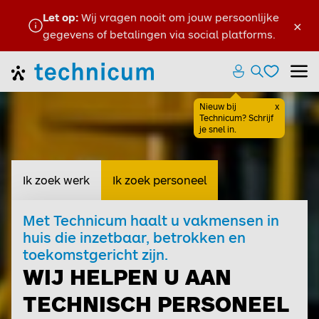
Let op:
Wij vragen nooit om jouw persoonlijke
×
gegevens of betalingen via social platforms.
Favoriete
Home
Zoeken ope
Menu
Favoriete
Nieuw bij
x
Sluiten
Technicum? Schrijf
je snel in.
Ik zoek werk
Ik zoek personeel
Met Technicum haalt u vakmensen in
huis die inzetbaar, betrokken en
toekomstgericht zijn.
WIJ HELPEN U AAN
TECHNISCH PERSONEEL