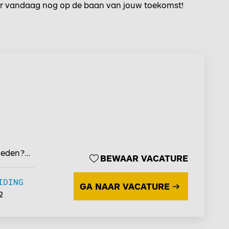
teer vandaag nog op de baan van jouw toekomst!
heden?
BEWAAR VACATURE
IDING
GA NAAR VACATURE
2