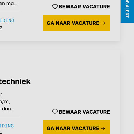
JOB ALERT
 en maak
BEWAAR VACATURE
IDING
GA NAAR VACATURE
2
techniek
r
 p/m,
r dan
BEWAAR VACATURE
en
IDING
GA NAAR VACATURE
4