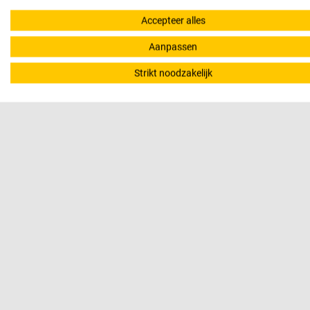
afgelopen maand
Accepteer alles
alles
Aanpassen
Strikt noodzakelijk