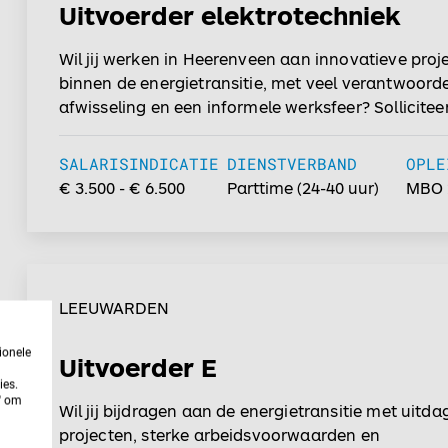
Uitvoerder elektrotechniek
Wil jij werken in Heerenveen aan innovatieve proj
binnen de energietransitie, met veel verantwoorde
afwisseling en een informele werksfeer? Sollicitee
maak het verschil!...
SALARISINDICATIE
DIENSTVERBAND
OPLE
€ 3.500 - € 6.500
Parttime
(
24-40
uur)
MBO 
LEEUWARDEN
ionele
Uitvoerder E
ies.
n' om
Wil jij bijdragen aan de energietransitie met uitd
projecten, sterke arbeidsvoorwaarden en