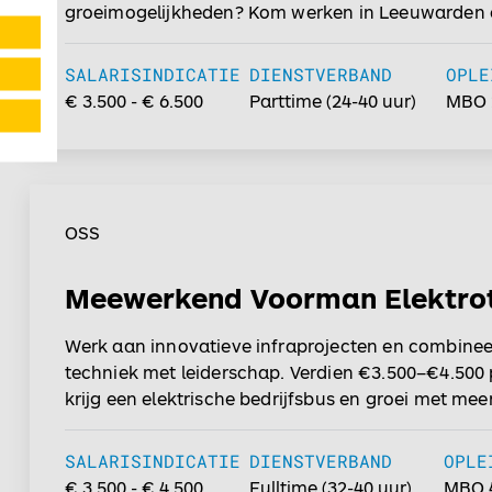
groeimogelijkheden? Kom werken in Leeuwarden
het verschil! Solliciteer nu....
SALARISINDICATIE
DIENSTVERBAND
OPLE
€ 3.500 - € 6.500
Parttime
(
24-40
uur)
MBO 
OSS
Meewerkend Voorman Elektro
Werk aan innovatieve infraprojecten en combinee
techniek met leiderschap. Verdien €3.500–€4.500
krijg een elektrische bedrijfsbus en groei met mee
1.250 trainingen. Jouw ideeën maken impact in e
stabiele organisatie!...
SALARISINDICATIE
DIENSTVERBAND
OPLE
€ 3.500 - € 4.500
Fulltime
(
32-40
uur)
MBO 