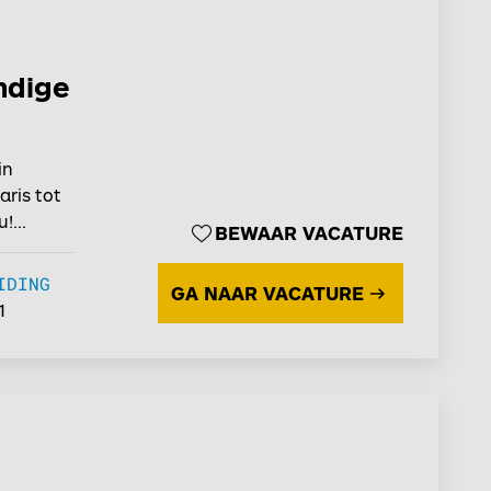
ndige
in
aris tot
!...
BEWAAR VACATURE
IDING
GA NAAR VACATURE
1