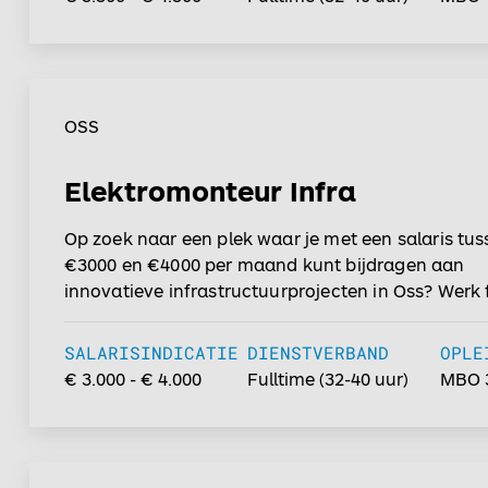
OSS
Elektromonteur Infra
Op zoek naar een plek waar je met een salaris tu
€3000 en €4000 per maand kunt bijdragen aan
innovatieve infrastructuurprojecten in Oss? Werk 
met uitzicht op vast contract en ontdek jouw
groeimogelijkheden. Lees verder!...
SALARISINDICATIE
DIENSTVERBAND
OPLE
€ 3.000 - € 4.000
Fulltime
(
32-40
uur)
MBO 