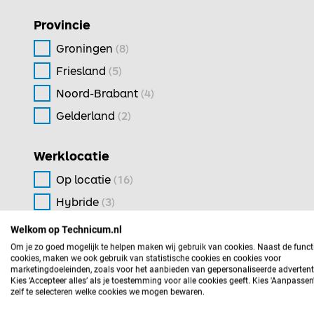
Provincie
Groningen
(8)
Friesland
(5)
Noord-Brabant
(4)
Gelderland
(2)
Werklocatie
Op locatie
(16)
Hybride
(3)
Welkom op Technicum.nl
Geplaatst
Om je zo goed mogelijk te helpen maken wij gebruik van cookies. Naast de funct
cookies, maken we ook gebruik van statistische cookies en cookies voor
vandaag
marketingdoeleinden, zoals voor het aanbieden van gepersonaliseerde advertent
Kies ‘Accepteer alles’ als je toestemming voor alle cookies geeft. Kies 'Aanpasse
afgelopen week
zelf te selecteren welke cookies we mogen bewaren.
afgelopen twee weken