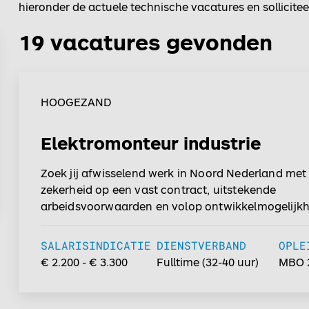
hieronder de actuele technische vacatures en sollici
19 vacatures gevonden
HOOGEZAND
Elektromonteur industrie
Zoek jij afwisselend werk in Noord Nederland met
zekerheid op een vast contract, uitstekende
arbeidsvoorwaarden en volop ontwikkelmogelijk
Grijp deze kans en solliciteer vandaag nog!...
SALARISINDICATIE
DIENSTVERBAND
OPLE
€ 2.200 - € 3.300
Fulltime
(
32-40
uur)
MBO 