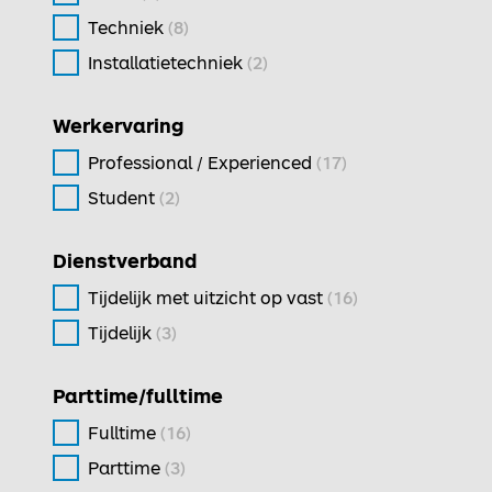
Techniek
(8)
Installatietechniek
(2)
Werkervaring
Professional / Experienced
(17)
Student
(2)
Dienstverband
Tijdelijk met uitzicht op vast
(16)
Tijdelijk
(3)
Parttime/fulltime
Fulltime
(16)
Parttime
(3)