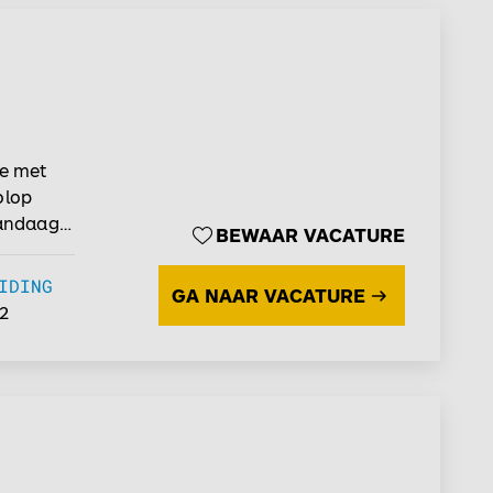
ie met
olop
vandaag
BEWAAR VACATURE
IDING
GA NAAR VACATURE
2