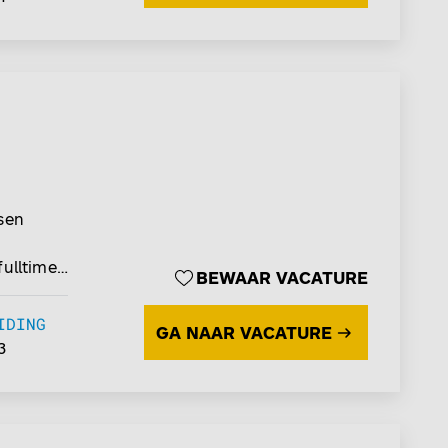
ssen
fulltime
BEWAAR VACATURE
IDING
GA NAAR VACATURE
3