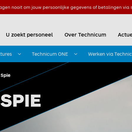
agen nooit om jouw persoonlijke gegevens of betalingen via s
U zoekt personeel
Over Technicum
Actue
tures
Technicum ONE
Werken via Techni
Submenu openen
Submenu openen
Spie
SPIE