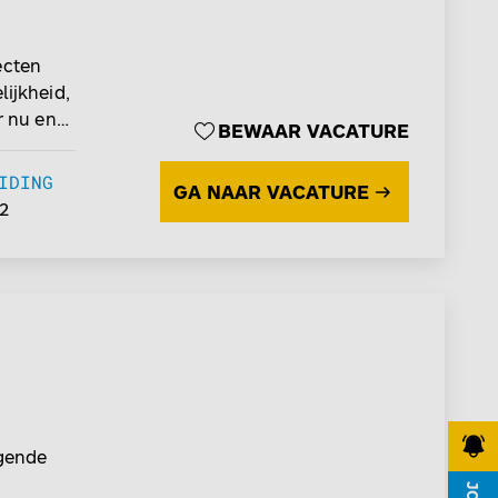
ecten
lijkheid,
r nu en
BEWAAR VACATURE
IDING
GA NAAR VACATURE
2
agende