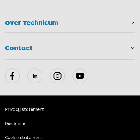
T
Over Technicum
T
Contact
Facebook
LinkedIn
Instagram
YouTube
Privacy statement
Disclaimer
Cookie statement