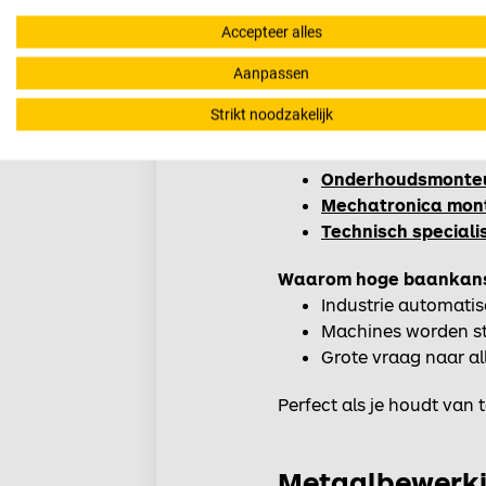
Accepteer alles
Mechatronica: 
Aanpassen
Kun jij niet kiezen tuss
Strikt noodzakelijk
Functies:
Onderhoudsmonte
Mechatronica mon
Technisch speciali
Waarom hoge baankan
Industrie automatis
Machines worden s
Grote vraag naar al
Perfect als je houdt van 
Metaalbewerkin