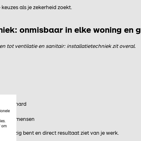
e keuzes als je zekerheid zoekt.
hniek: onmisbaar in elke woning en
ot ventilatie en sanitair: installatietechniek zit overal.
s?
roeit hard
cten
ionele
 aan vakmensen
ies.
n' om
sch bezig bent en direct resultaat ziet van je werk.