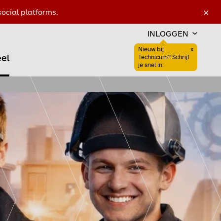
×
ocial platforms.
INLOGGEN
Nieuw bij
x
el
Sluiten
Technicum? Schrijf
Favoriet
Zoeken open
je snel in.
Favoriet