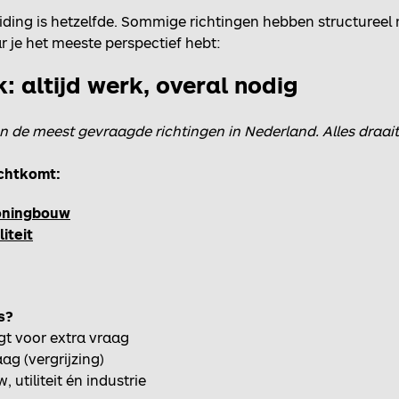
eiding is hetzelfde. Sommige richtingen hebben structuree
ar je het meeste perspectief hebt:
: altijd werk, overal nodig
an de meest gevraagde richtingen in Nederland. Alles draa
echtkomt:
oningbouw
iteit
s?
rgt voor extra vraag
ag (vergrijzing)
utiliteit én industrie