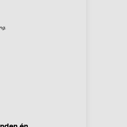
ng.
anden én