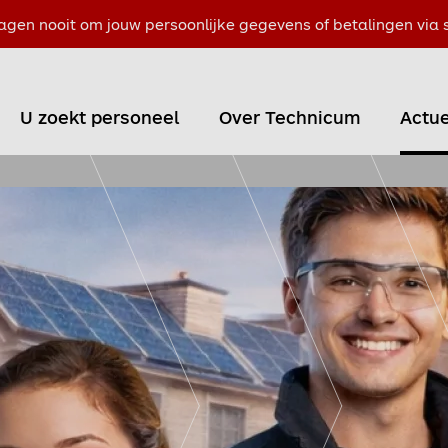
agen nooit om jouw persoonlijke gegevens of betalingen via s
U zoekt personeel
Over Technicum
Actue