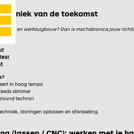
techniek van de toekomst
en elektro en werktuigbouw? Dan is mechatronica jouw richti
ur
teur
st
s?
eert in hoog tempo
teeds slimmer
lround technici
techniek, storingen oplossen en afwisseling.
g (lassen / CNC): werken met je h