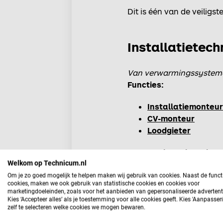
Dit is één van de veiligst
Installatietec
Van verwarmingssystemen t
Functies:
Installatiemonteur
CV-monteur
Loodgieter
Waarom hoge baankan
Welkom op Technicum.nl
Duurzaam bouwen g
Veel renovatieproje
Om je zo goed mogelijk te helpen maken wij gebruik van cookies. Naast de funct
cookies, maken we ook gebruik van statistische cookies en cookies voor
Structureel tekort
marketingdoeleinden, zoals voor het aanbieden van gepersonaliseerde advertent
Kies ‘Accepteer alles’ als je toestemming voor alle cookies geeft. Kies 'Aanpasse
zelf te selecteren welke cookies we mogen bewaren.
Ideaal als je graag prakti