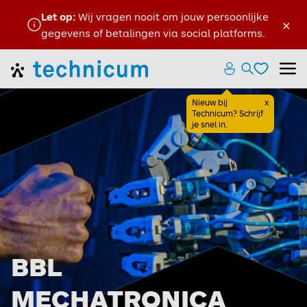
Let op:
Wij vragen nooit om jouw persoonlijke
×
gegevens of betalingen via social platforms.
Favoriete
Home
Zoeken ope
Menu
Favoriete
Nieuw bij
x
Sluiten
Technicum? Schrijf
je snel in.
BBL
MECHATRONICA