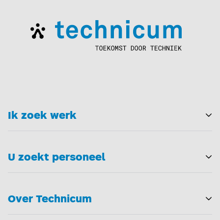
Ik zoek werk
T
U zoekt personeel
T
Over Technicum
T