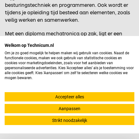
besturingstechniek en programmeren. Ook wordt er
tijdens je opleiding tijd besteed aan elementen, zoals
veilig werken en samenwerken.
Met een diploma mechatronica op zak, ligt er een
mooie toekomst in de techniek op je te wachten. Je
Welkom op Technicum.nl
kunt aan de slag in verschillende sectoren, zoals de
Om je zo goed mogelijk te helpen maken wij gebruik van cookies. Naast de
lucht- en ruimtevaart, de medische sector, hightech of
functionele cookies, maken we ook gebruik van statistische cookies en
de productie-industrie. Hier wachten mooie functies
cookies voor marketingdoeleinden, zoals voor het aanbieden van
gepersonaliseerde advertenties. Kies ‘Accepteer alles’ als je toestemming voor
op je zoals assemblagemonteur, service- en
alle cookies geeft. Kies 'Aanpassen' om zelf te selecteren welke cookies we
onderhoudsmonteur of monteur technische dienst.
mogen bewaren.
Ben jij klaar om specialist te worden in de technologie
Accepteer alles
van vandaag en de toekomst? Heb jij een brede
interesse in techniek? Dan is Mechatronica dé richting
Aanpassen
voor jou!
Strikt noodzakelijk