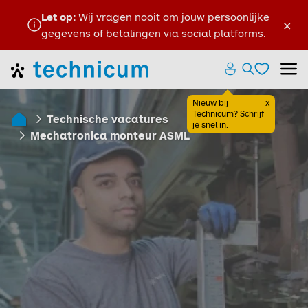
Let op:
Wij vragen nooit om jouw persoonlijke
×
gegevens of betalingen via social platforms.
Favoriete
Home
Zoeken ope
Menu
Favoriete
Nieuw bij
x
Sluiten
Technicum? Schrijf
Technische vacatures
je snel in.
Home
Mechatronica monteur ASML