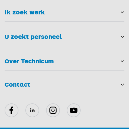
Ik zoek werk
T
U zoekt personeel
T
Over Technicum
T
Contact
Facebook
LinkedIn
Instagram
YouTube