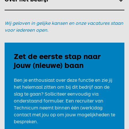
Wij geloven in gelijke kansen en onze vacatures staan
voor iedereen open.
Zet de eerste stap naar
jouw (nieuwe) baan
Ben je enthousiast over deze functie en zie jij
het helemaal zitten om bij dit bedrijf aan de
slag te gaan? Solliciteer eenvoudig via
onderstaand formulier. Een recruiter van
Technicum neemt binnen één (werk)dag
contact met jou op om jouw mogelijkheden te
bespreken.