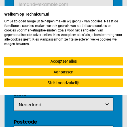
Welkom op Technicum.nl
Bevestig E-mailadres
Om je zo goed mogelijk te helpen maken wij gebruik van cookies. Naast de
functionele cookies, maken we ook gebruik van statistische cookies en
cookies voor marketingdoeleinden, zoals voor het aanbieden van
gepersonaliseerde advertenties. Kies ‘Accepteer alles’ als je toestemming voor
alle cookies geeft. Kies 'Aanpassen' om zelf te selecteren welke cookies we
mogen bewaren.
Mobiel telefoonnummer
Accepteer alles
Aanpassen
Voer een geldig telefoonnummer in. Bijvoorbeeld
+31612345678, 0031612345678 of 0612345678.
Strikt noodzakelijk
Land
Postcode