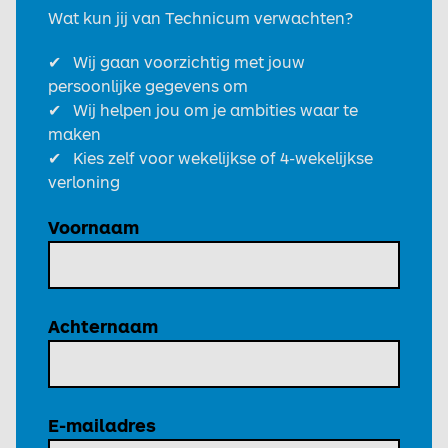
Wat kun jij van Technicum verwachten?
✔ Wij gaan voorzichtig met jouw
persoonlijke gegevens om
✔ Wij helpen jou om je ambities waar te
maken
✔ Kies zelf voor wekelijkse of 4-wekelijkse
verloning
Voornaam
Achternaam
E-mailadres