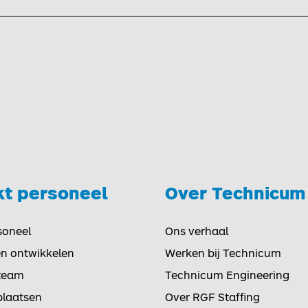
kt personeel
Over Technicum
Toggle
soneel
Ons verhaal
en ontwikkelen
Werken bij Technicum
team
Technicum Engineering
plaatsen
Over RGF Staffing