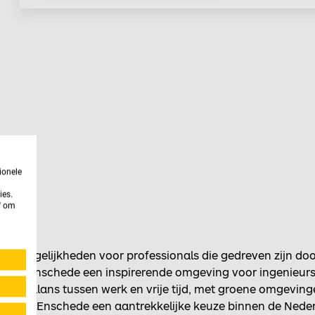
ionele
ies.
n' om
aan mogelijkheden voor professionals die gedreven zijn do
jven is Enschede een inspirerende omgeving voor ingenieu
nde balans tussen werk en vrije tijd, met groene omgeving
ng, is Enschede een aantrekkelijke keuze binnen de Neder