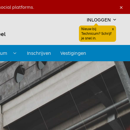
×
ocial platforms.
INLOGGEN
Nieuw bij
x
el
Sluiten
Technicum? Schrijf
Favoriet
Zoeken open
je snel in.
Favoriet
cum
Inschrijven
Vestigingen
Submenu openen