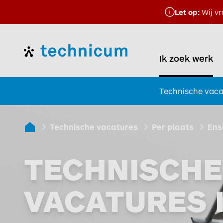
Let op:
Wij vr
Home
Ik zoek werk
Technische vaca
Technische vacatures
Per plaats
Ens
Ik zoek werk
TECHNISCHE
VACATURES 