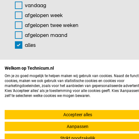
vandaag
afgelopen week
afgelopen twee weken
afgelopen maand
alles
Welkom op Technicum.nl
Om je zo goed mogelijk te helpen maken wij gebruik van cookies. Naast de funct
cookies, maken we ook gebruik van statistische cookies en cookies voor
marketingdoeleinden, zoals voor het aanbieden van gepersonaliseerde advertent
Kies ‘Accepteer alles’ als je toestemming voor alle cookies geeft. Kies 'Aanpasse
Werken in de techniek in Enschede
zelf te selecteren welke cookies we mogen bewaren.
Werken in de techniek in Enschede biedt een scala 
Accepteer alles
technologische sector en tal van innovatieve bedri
Aanpassen
specialisten. Bovendien biedt Enschede een uitsteke
is naar een dynamische en stimulerende werkomgevi
Strikt noodzakelijk