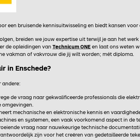
oor een bruisende kennisuitwisseling en biedt kansen voor
gen, breiden we jouw expertise uit terwijl je aan het werk b
er de opleidingen van
Technicum ONE
en laat ons weten wa
e vakman of vakvrouw die jij wilt worden; mét diploma.
air in Enschede?
r andere:
nwege de vraag naar gekwalificeerde professionals die ele
ële omgevingen.
neert mechanische en elektronische kennis en vaardigheden
hines en systemen, een vaak voorkomend aspect in de te
groeiende vraag naar nauwkeurige technische documentati
antwoordelijk zijn voor het creëren van gedetailleerde te