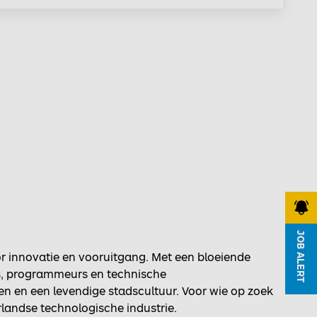
JOB ALERT
JOB ALERT
or innovatie en vooruitgang. Met een bloeiende
rs, programmeurs en technische
en en een levendige stadscultuur. Voor wie op zoek
landse technologische industrie.