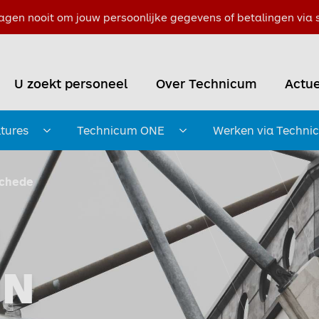
agen nooit om jouw persoonlijke gegevens of betalingen via s
U zoekt personeel
Over Technicum
Actue
tures
Technicum ONE
Werken via Techni
Submenu openen
Submenu openen
chede
IN