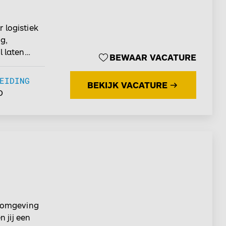
 logistiek
g,
l laten
BEWAAR VACATURE
functie als
s voor jou!
EIDING
BEKIJK VACATURE
eomgeving
O
het juiste
n
e inzicht
t
vatieve
h omgeving
 jij een