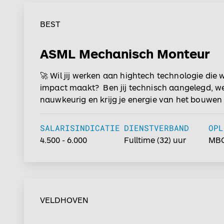
smartphones, auto’s, medische apparatuur en
toepassingen. Hier komen precisie, techniek en
BEST
samenwerking samen op het hoogste niveau...
ASML Mechanisch Monteur
🚀 Wil jij werken aan hightech technologie die 
impact maakt? Ben jij technisch aangelegd, we
nauwkeurig en krijg je energie van het bouwen
verbeteren van complexe systemen? Dan is dez
als Mechanisch Monteur bij ASML in Veldhoven 
SALARISINDICATIE
DIENSTVERBAND
OPL
jou! Bij ASML werk je niet zomaar aan machines. Je bouwt
4.500 - 6.000
Fulltime
(32) uur
MBO
mee aan de meest geavanceerde lithografiesy
wereld die de basis vormen voor moderne micro
een innovatieve productieomgeving staan preci
techniek en samenwerking centraal. 📍 Woon je
Dan ben je in ongeveer 20 minuten rijden al op 
VELDHOVEN
in Veldhoven....