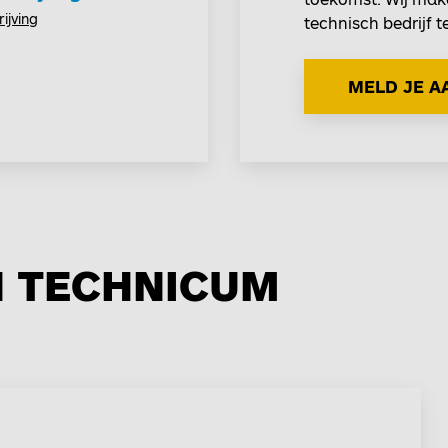
ijving
technisch bedrijf t
MELD JE A
N TECHNICUM