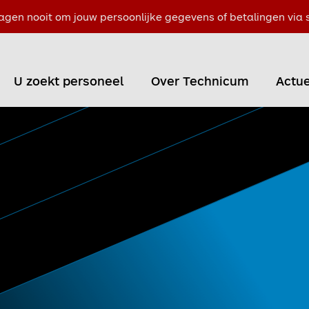
agen nooit om jouw persoonlijke gegevens of betalingen via s
U zoekt personeel
Over Technicum
Actue