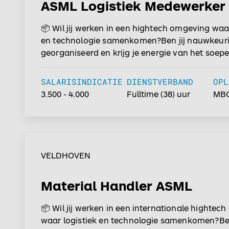
ASML Logistiek Medewerker
📦 Wil jij werken in een hightech omgeving waar
en technologie samenkomen?Ben jij nauwkeuri
georganiseerd en krijg je energie van het soepe
verlopen van logistieke processen? Dan is deze 
Logistiek Medewerker bij ASML in Veldhoven iet
SALARISINDICATIE
DIENSTVERBAND
OPL
Binnen een moderne en innovatieve producti
3.500 - 4.000
Fulltime
(38) uur
MB
zorg jij ervoor dat materialen en onderdelen op 
moment beschikbaar zijn voor de productie va
geavanceerde chipmachines. Met jouw logistiek
en oog voor detail draag je bij aan een efficiën
productieproces binnen één van de meest inno
VELDHOVEN
bedrijven ter wereld....
Material Handler ASML
📦 Wil jij werken in een internationale hightec
waar logistiek en technologie samenkomen?Ben