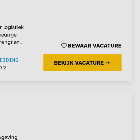
 logistiek
keurige
rengt en
BEWAAR VACATURE
 voor jou!
EIDING
BEKIJK VACATURE
 onderdelen
 2
e inzicht
soepel
vatieve
omgeving