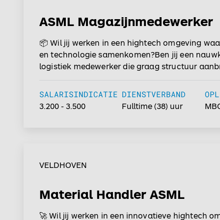
ASML Magazijnmedewerker
📦 Wil jij werken in een hightech omgeving waar
en technologie samenkomen?Ben jij een nauw
logistiek medewerker die graag structuur aanb
overzicht houdt? Dan is deze functie als
Magazijnmedewerker bij ASML in Veldhoven iets
SALARISINDICATIE
DIENSTVERBAND
OPL
Binnen ASML zorg jij ervoor dat materialen en
3.200 - 3.500
Fulltime
(38) uur
MBO
op tijd beschikbaar zijn voor de productie van
geavanceerde chipmachines. Met jouw logistiek
en zorgvuldige werkwijze draag je bij aan een 
productieproces binnen één van de meest inno
bedrijven ter wereld....
VELDHOVEN
Material Handler ASML
🚀 Wil jij werken in een innovatieve hightech 