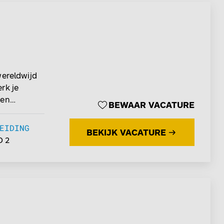
 andere
.
wereldwijd
rk je
 en
BEWAAR VACATURE
e functie
iets voor
EIDING
BEKIJK VACATURE
 2
stemen ter
chips. In
sie,
 in Best?
de locatie