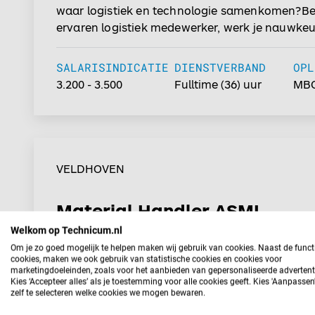
waar logistiek en technologie samenkomen?Ben
ervaren logistiek medewerker, werk je nauwkeur
je energie van een dynamische werkomgeving?
deze functie als Material Handler bij ASML in 
SALARISINDICATIE
DIENSTVERBAND
OPL
iets voor jou! Binnen ASML zorg jij ervoor dat materialen
3.200 - 3.500
Fulltime
(36) uur
MBO
en onderdelen op het juiste moment beschikbaa
de productie van de meest geavanceerde chi
ter wereld. Dankzij jouw inzet en logistieke inzic
processen soepel verlopen en draag je direct bi
technologie die wereldwijd impact maakt....
VELDHOVEN
Material Handler ASML
Welkom op Technicum.nl
🚀 Wil jij werken in een hightech omgeving waar
Om je zo goed mogelijk te helpen maken wij gebruik van cookies. Naast de funct
en technologie samenkomen?Ben jij nauwkeuri
cookies, maken we ook gebruik van statistische cookies en cookies voor
marketingdoeleinden, zoals voor het aanbieden van gepersonaliseerde advertent
georganiseerd en krijg je energie van het onde
Kies ‘Accepteer alles’ als je toestemming voor alle cookies geeft. Kies 'Aanpasse
van een innovatief productieproces? Dan is dez
zelf te selecteren welke cookies we mogen bewaren.
als Material Handler bij ASML in Veldhoven iets
SALARISINDICATIE
DIENSTVERBAND
OPL