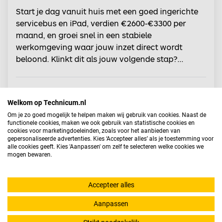
Start je dag vanuit huis met een goed ingerichte
servicebus en iPad, verdien €2600-€3300 per
maand, en groei snel in een stabiele
werkomgeving waar jouw inzet direct wordt
beloond. Klinkt dit als jouw volgende stap?...
SALARISINDICATIE
2.600 - 3.300
Welkom op Technicum.nl
DIENSTVERBAND
Fulltime
(38) uur
Om je zo goed mogelijk te helpen maken wij gebruik van cookies. Naast de
OPLEIDING
VMBO
functionele cookies, maken we ook gebruik van statistische cookies en
cookies voor marketingdoeleinden, zoals voor het aanbieden van
gepersonaliseerde advertenties. Kies ‘Accepteer alles’ als je toestemming voor
alle cookies geeft. Kies 'Aanpassen' om zelf te selecteren welke cookies we
BEKIJK VACATURE
mogen bewaren.
BEWAAR VACATURE
Accepteer alles
Aanpassen