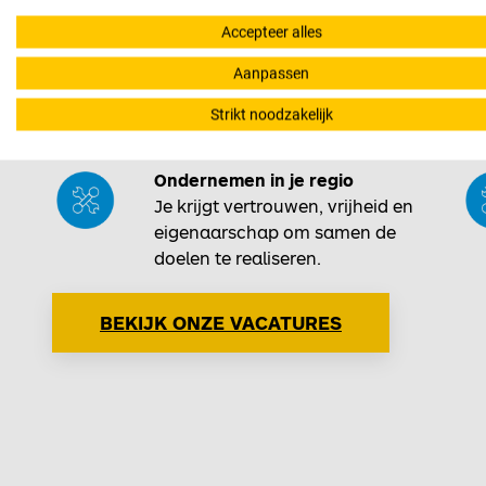
Accepteer alles
Werk bij een specialist!
Aanpassen
100% focus op techniek. Dat
maakt jouw werk concreet,
Strikt noodzakelijk
doelgericht én impactvol
Ondernemen in je regio
Je krijgt vertrouwen, vrijheid en
eigenaarschap om samen de
doelen te realiseren.
BEKIJK ONZE VACATURES