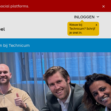
×
ocial platforms.
INLOGGEN
Nieuw bij
x
el
Sluiten
Technicum? Schrijf
Favoriet
Zoeken open
je snel in.
Favoriet
n bij Technicum