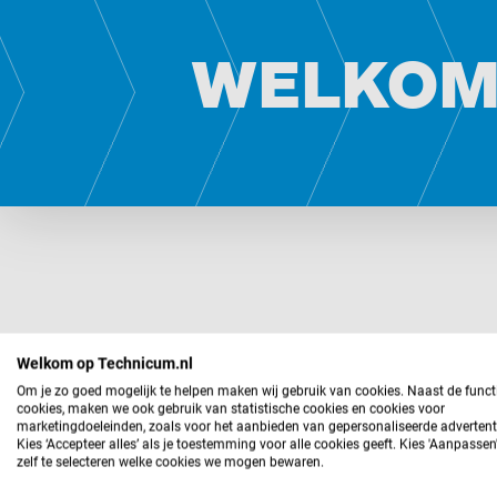
WELKOM
Welkom op Technicum.nl
Redenen om bij
Technicu
Om je zo goed mogelijk te helpen maken wij gebruik van cookies. Naast de funct
cookies, maken we ook gebruik van statistische cookies en cookies voor
marketingdoeleinden, zoals voor het aanbieden van gepersonaliseerde advertent
te komen werken
Kies ‘Accepteer alles’ als je toestemming voor alle cookies geeft. Kies 'Aanpasse
zelf te selecteren welke cookies we mogen bewaren.