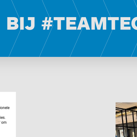
 BIJ #TEAMTE
m
ionele
ies.
n' om