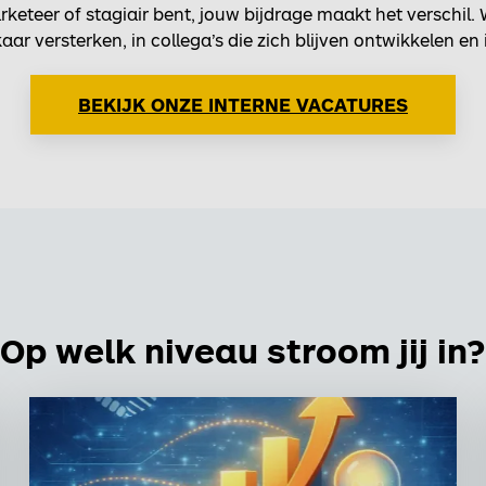
keteer of stagiair bent, jouw bijdrage maakt het verschil. 
aar versterken, in collega’s die zich blijven ontwikkelen e
BEKIJK ONZE INTERNE VACATURES
Op welk niveau stroom jij in?