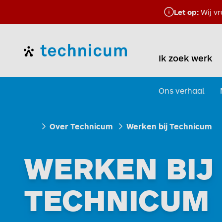
Let op:
Wij vr
Home
Ik zoek werk
Ons verhaal
Over Technicum
Werken bij Technicum
Ik zoek werk
WERKEN BIJ
TECHNICUM