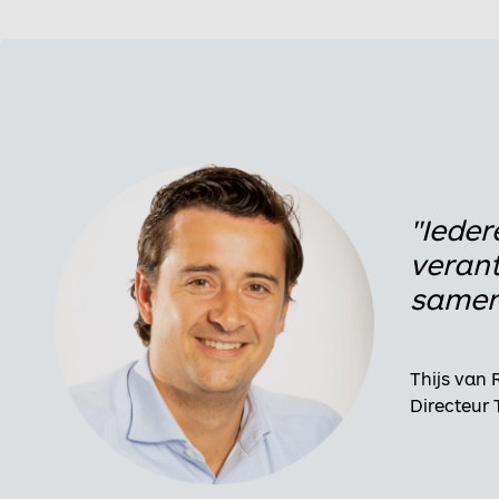
"Ieder
verant
samen
Thijs van R
Directeur