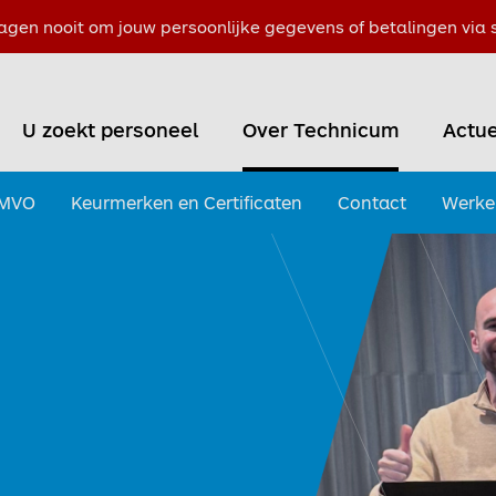
agen nooit om jouw persoonlijke gegevens of betalingen via s
U zoekt personeel
Over Technicum
Actue
MVO
Keurmerken en Certificaten
Contact
Werke