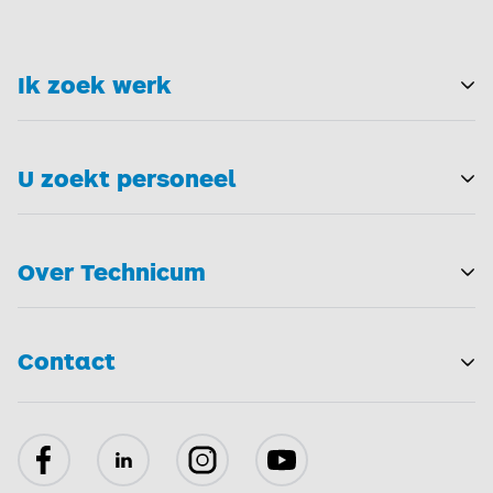
Ik zoek werk
T
U zoekt personeel
T
Over Technicum
T
Contact
Facebook
LinkedIn
Instagram
YouTube