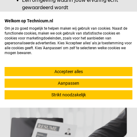
Een omgeving waarin jouw ervaring écht
gewaardeerd wordt
Opleidings- en doorgroeimogelijkheden op
Welkom op Technicum.nl
maat, voor technisch talent maar óók voor jou
Om je zo goed mogelijk te helpen maken wij gebruik van cookies. Naast de
De kracht en stabiliteit van RGF Staffing als
functionele cookies, maken we ook gebruik van statistische cookies en
moederorganisatie
cookies voor marketingdoeleinden, zoals voor het aanbieden van
gepersonaliseerde advertenties. Kies ‘Accepteer alles’ als je toestemming voor
Een sterk merk dat in de techniek bekendstaat
alle cookies geeft. Kies 'Aanpassen' om zelf te selecteren welke cookies we
om vakmanschap én ontwikkeling
mogen bewaren.
Bij Technicum maak jij het verschil—voor je
Accepteer alles
kandidaten, je klanten én voor jezelf.
Aanpassen
Strikt noodzakelijk