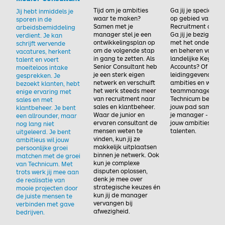
Tijd om je ambities
Ga jij je specialise
Jij hebt inmiddels je
waar te maken?
op gebied van
sporen in de
Samen met je
Recruitment of Sal
arbeidsbemiddeling
manager stel je een
Ga jij je bezighoud
verdient. Je kan
ontwikkelingsplan op
met het onderhou
schrijft wervende
om de volgende stap
en beheren van gr
vacatures, herkent
in gang te zetten. Als
landelijke Key-
talent en voert
Senior Consultant heb
Accounts? Of heb j
moeiteloos intake
je een sterk eigen
leidinggevende
gesprekken. Je
netwerk en verschuift
ambities en word j
bezoekt klanten, hebt
het werk steeds meer
teammanager? Bij
enige ervaring met
van recruitment naar
Technicum bepaal 
sales en met
sales en klantbeheer.
jouw pad samen m
klantbeheer. Je bent
Waar de junior en
je manager - in lij
een allrounder, maar
ervaren consultant de
jouw ambities en
nog lang niet
mensen weten te
talenten.
uitgeleerd. Je bent
vinden, kun jij ze
ambitieus wil jouw
makkelijk uitplaatsen
persoonlijke groei
binnen je netwerk. Ook
matchen met de groei
kun je complexe
van Technicum. Met
disputen oplossen,
trots werk jij mee aan
denk je mee over
de realisatie van
strategische keuzes én
mooie projecten door
kun jij de manager
de juiste mensen te
vervangen bij
verbinden met gave
afwezigheid.
bedrijven.