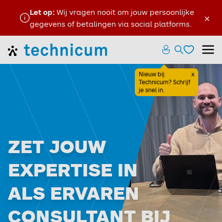
Let op:
Wij vragen nooit om jouw persoonlijke
×
gegevens of betalingen via social platforms.
Favoriete
Home
Zoeken ope
Menu
Favoriete
Nieuw bij
x
Sluiten
Technicum? Schrijf
je snel in.
ZET JOUW
EXPERTISE IN
ALS ERVAREN
CONSULTANT BIJ