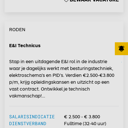
RODEN
E&I Technicus
Stap in een uitdagende E&I rol in de industrie
waar je dagelijks werkt met besturingstechniek,
JOB ALERT
JOB ALERT
elektroschema’s en PID’s. Verdien €2.500-€3.800
p/m, krijg opleidingskansen en uitzicht op een
vast contract. Ontwikkel je technisch
vakmanschap!...
SALARISINDICATIE
€ 2.500 - € 3.800
DIENSTVERBAND
Fulltime
(
32-40
uur)