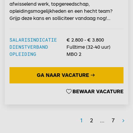
afwisselend werk, topgereedschap,
opleidingsmogelijkheden en een hecht team?
Grijp deze kans en solliciteer vandaag nog!...
SALARISINDICATIE
€ 2.800 - € 3.800
DIENSTVERBAND
Fulltime
(
32-40
uur)
OPLEIDING
MBO 2
GA NAAR VACATURE
BEWAAR VACATURE
1
2
...
7
>