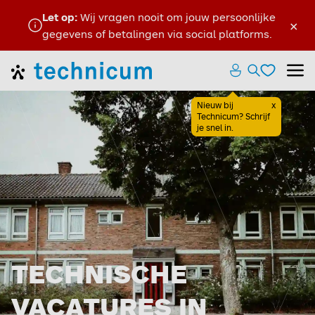
Let op:
Wij vragen nooit om jouw persoonlijke
×
gegevens of betalingen via social platforms.
en
Favoriete
Home
Zoeken ope
Menu
Favoriete
Nieuw bij
x
Sluiten
Technicum? Schrijf
je snel in.
TECHNISCHE
VACATURES IN