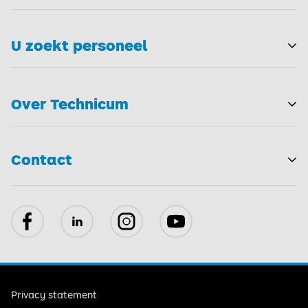
U zoekt personeel
T
Over Technicum
T
Contact
Facebook
LinkedIn
Instagram
YouTube
Privacy statement