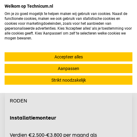
Welkom op Technicum.nl
Om je zo goed mogelijk te helpen maken wij gebruik van cookies. Naast de
SALARISINDICATIE
€ 2.500 - € 3.800
functionele cookies, maken we ook gebruik van statistische cookies en
DIENSTVERBAND
Parttime
(
32-40
uur)
cookies voor marketingdoeleinden, zoals voor het aanbieden van
gepersonaliseerde advertenties. Kies ‘Accepteer alles’ als je toestemming voor
OPLEIDING
MBO 3
alle cookies geeft. Kies 'Aanpassen' om zelf te selecteren welke cookies we
mogen bewaren.
GA NAAR VACATURE
Accepteer alles
BEWAAR VACATURE
Aanpassen
Strikt noodzakelijk
RODEN
Installatiemonteur
Verdien €2.500-€3.800 per maand als