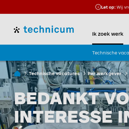
Let op:
Wij vr
Home
Ik zoek werk
Technische vaca
Technische vacatures
Per werkgever
Ik zoek werk
BEDANKT V
INTERESSE 