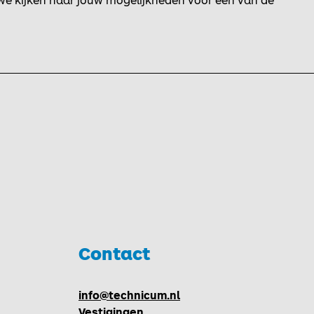
we kijken naar jouw mogelijkheden voor één van de
Contact
Toggle
info@technicum.nl
Vestigingen