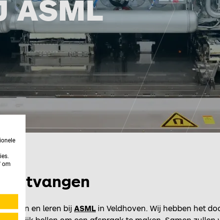
J ASML
ionele
ies.
n' om
r ontvangen
 werken en leren bij
ASML
in Veldhoven. Wij hebben het do