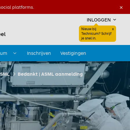
×
ocial platforms.
INLOGGEN
Nieuw bij
x
el
Sluiten
Technicum? Schrijf
Favoriet
Zoeken open
je snel in.
Favoriet
cum
Inschrijven
Vestigingen
Submenu openen
ASML
Bedankt | ASML aanmelding