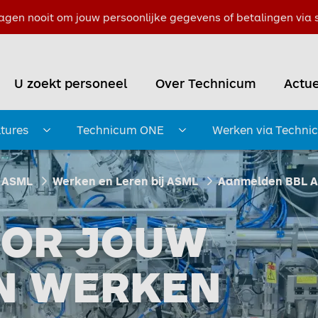
agen nooit om jouw persoonlijke gegevens of betalingen via s
U zoekt personeel
Over Technicum
Actue
tures
Technicum ONE
Werken via Techni
Submenu openen
Submenu openen
ASML
Werken en Leren bij ASML
Aanmelden BBL 
OOR JOUW
IN WERKEN