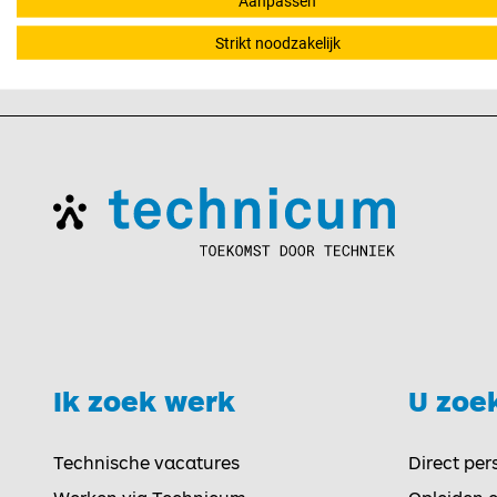
collega's van Team Technicum ASML, zal jou zo snel
Aanpassen
opleidingsmogelijkheden in combinatie met een bet
Strikt noodzakelijk
Ik zoek werk
U zoe
Toggle
Technische vacatures
Direct per