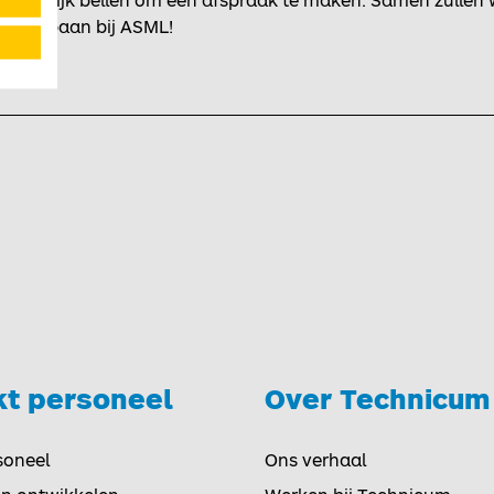
 mogelijk bellen om een afspraak te maken. Samen zullen 
aalde baan bij ASML!
kt personeel
Over Technicum
Toggle
soneel
Ons verhaal