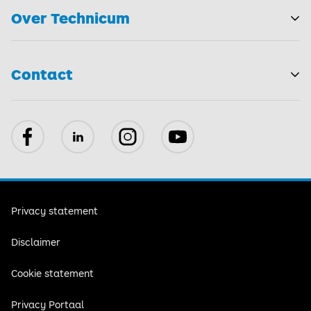
Over Technicum
T
Contact
Facebook
LinkedIn
Instagram
YouTube
Privacy statement
Disclaimer
Cookie statement
Privacy Portaal