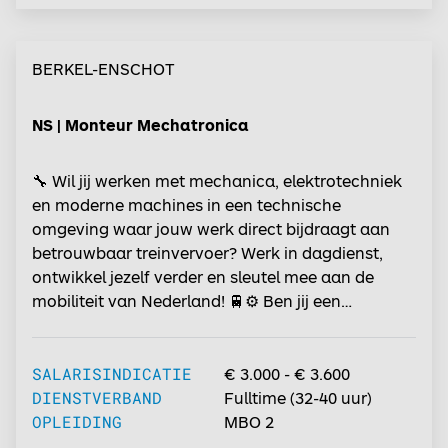
BERKEL-ENSCHOT
NS | Monteur Mechatronica
🔧 Wil jij werken met mechanica, elektrotechniek
en moderne machines in een technische
omgeving waar jouw werk direct bijdraagt aan
betrouwbaar treinvervoer? Werk in dagdienst,
ontwikkel jezelf verder en sleutel mee aan de
mobiliteit van Nederland! 🚆⚙️ Ben jij een
technisch sterke monteur die graag storingen
oplost, onderhoud uitvoert en continu zoekt naar
verbeteringen? Dan is deze functie als Monteur
SALARISINDICATIE
€ 3.000 - € 3.600
Mechatronica iets voor jou. Als Monteur
DIENSTVERBAND
Fulltime
(
32-40
uur)
Mechatronica werk je aan de machines,
OPLEIDING
MBO 2
installaties en gereedschappen die worden