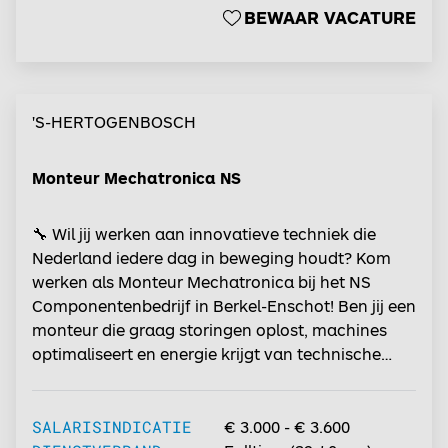
Met jouw technische kennis en oog voor kwaliteit
BEWAAR VACATURE
draag je iedere dag bij aan veilig en betrouwbaar
treinverkeer....
'S-HERTOGENBOSCH
Monteur Mechatronica NS
🔧 Wil jij werken aan innovatieve techniek die
Nederland iedere dag in beweging houdt? Kom
werken als Monteur Mechatronica bij het NS
Componentenbedrijf in Berkel-Enschot! Ben jij een
monteur die graag storingen oplost, machines
optimaliseert en energie krijgt van technische
uitdagingen? Dan is dit jouw kans om aan de slag
te gaan in een moderne werkomgeving waar jouw
vakmanschap direct bijdraagt aan betrouwbaar
SALARISINDICATIE
€ 3.000 - € 3.600