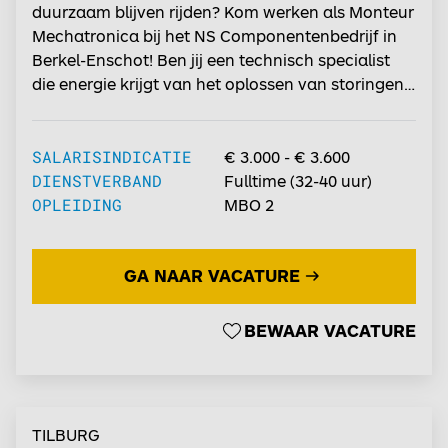
duurzaam blijven rijden? Kom werken als Monteur
Mechatronica bij het NS Componentenbedrijf in
Berkel-Enschot! Ben jij een technisch specialist
die energie krijgt van het oplossen van storingen,
het uitvoeren van onderhoud en het verbeteren
van machines en installaties? Dan is deze functie
iets voor jou. In onze moderne werkplaats speel jij
SALARISINDICATIE
€ 3.000 - € 3.600
een belangrijke rol in het optimaal laten
DIENSTVERBAND
Fulltime
(
32-40
uur)
functioneren van machines en technische
OPLEIDING
MBO 2
installaties die worden ingezet bij de revisie van
treinonderdelen. Dankzij jouw vakmanschap
GA NAAR VACATURE
kunnen treinen dagelijks veilig en betrouwbaar de
rails op....
BEWAAR VACATURE
TILBURG