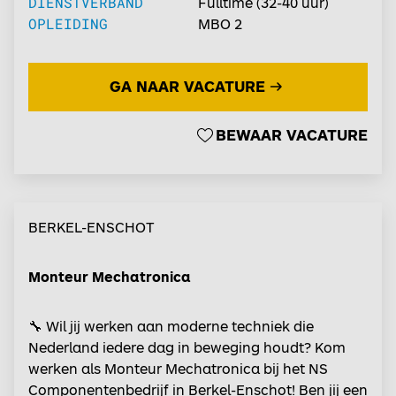
treinverkeer in Nederland. Samen met een team
DIENSTVERBAND
Fulltime
(
32-40
uur)
van ervaren collega's zorg je ervoor dat machines
OPLEIDING
MBO 2
en installaties in topconditie blijven. Dankzij jouw
inzet kunnen essentiële treinonderdelen veilig
GA NAAR VACATURE
worden gereviseerd en blijven miljoenen reizigers
dagelijks rekenen op de kwaliteit van NS....
BEWAAR VACATURE
BERKEL-ENSCHOT
Monteur Mechatronica
🔧 Wil jij werken aan moderne techniek die
Nederland iedere dag in beweging houdt? Kom
werken als Monteur Mechatronica bij het NS
Componentenbedrijf in Berkel-Enschot! Ben jij een