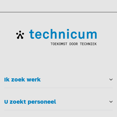
Ik zoek werk
T
U zoekt personeel
T