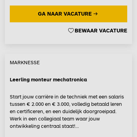
gebruikt voor het onderhouden en reviseren van
GA NAAR VACATURE
belangrijke treincomponenten. Met jouw
technische inzicht zorg je ervoor dat het
machinepark veilig, betrouwbaar en efficiënt blijft
BEWAAR VACATURE
functioneren....
MARKNESSE
Leerling monteur mechatronica
Start jouw carrière in de techniek met een salaris
tussen € 2.000 en € 3.000, volledig betaald leren
en certificeren, en een duidelijk doorgroeipad.
Werk in een collegiaal team waar jouw
ontwikkeling centraal staat!...