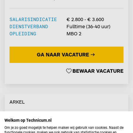
moderne en innovatieve werkomgeving? Dan is
deze functie als Monteur Mechatronica bij het NS
Componentenbedrijf in Berkel-Enschot iets voor
SALARISINDICATIE
€ 2.800 - € 3.600
jou! In onze professionele werkplaats werk je aan
DIENSTVERBAND
Fulltime
(
36-40
uur)
hoogwaardige treinonderdelen die dagelijks
OPLEIDING
MBO 2
bijdragen aan veilig, betrouwbaar en duurzaam
treinverkeer. Met jouw technische kennis en oog
GA NAAR VACATURE
voor kwaliteit zorg je ervoor dat componenten
weer in topconditie de werkplaats verlaten....
BEWAAR VACATURE
ARKEL
Leerling Monteur Mechatronica
Welkom op Technicum.nl
Om je zo goed mogelijk te helpen maken wij gebruik van cookies. Naast de
functionele cookies, maken we ook gebruik van statistische cookies en