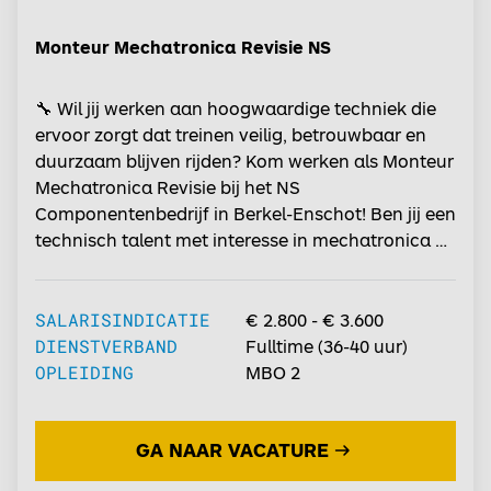
Monteur Mechatronica Revisie NS
🔧 Wil jij werken aan hoogwaardige techniek die
ervoor zorgt dat treinen veilig, betrouwbaar en
duurzaam blijven rijden? Kom werken als Monteur
Mechatronica Revisie bij het NS
Componentenbedrijf in Berkel-Enschot! Ben jij een
technisch talent met interesse in mechatronica en
revisiewerkzaamheden? Werk je graag
nauwkeurig, vind je het leuk om technische
uitdagingen op te lossen en wil je bijdragen aan
SALARISINDICATIE
€ 2.800 - € 3.600
de mobiliteit van Nederland? Dan is deze functie
DIENSTVERBAND
Fulltime
(
36-40
uur)
iets voor jou. In onze moderne werkplaats werk je
OPLEIDING
MBO 2
aan het reviseren en onderhouden van essentiële
treincomponenten. Jij zorgt ervoor dat
GA NAAR VACATURE
onderdelen zorgvuldig worden gecontroleerd,
verbeterd en opnieuw inzetbaar worden gemaakt.